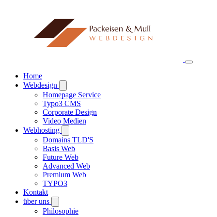
Home
Webdesign
Homepage Service
Typo3 CMS
Corporate Design
Video Medien
Webhosting
Domains TLD'S
Basis Web
Future Web
Advanced Web
Premium Web
TYPO3
Kontakt
über uns
Philosophie