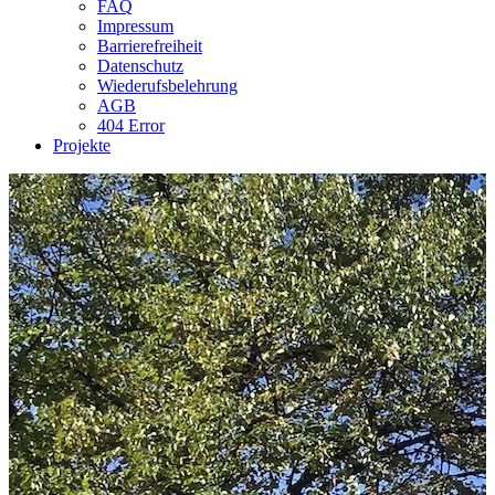
FAQ
Impressum
Barrierefreiheit
Datenschutz
Wiederufsbelehrung
AGB
404 Error
Projekte